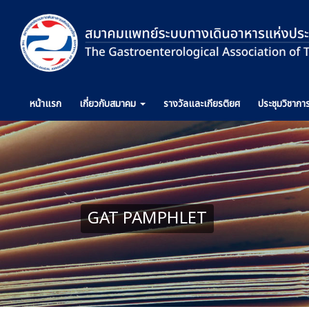
หน้าแรก
เกี่ยวกับ
สมาคม
รางวัล
และเกียรติยศ
ประชุม
วิชากา
GAT PAMPHLET