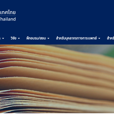
ร
วิจัย
ฝึกอบรม
/สอบ
สำหรับ
บุคลากรทางการ
แพทย์
สำหร