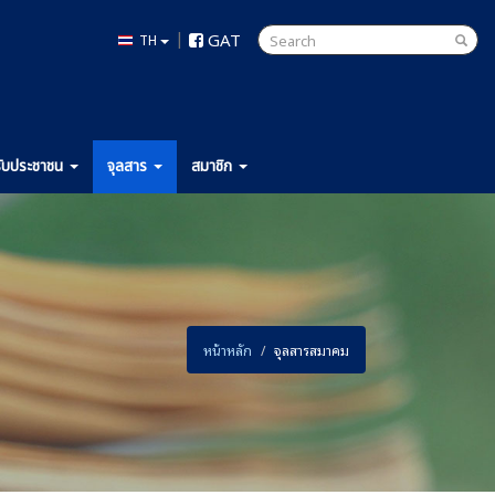
|
GAT
TH
ับ
ประชาชน
จุลสาร
สมาชิก
หน้าหลัก
จุลสารสมาคม