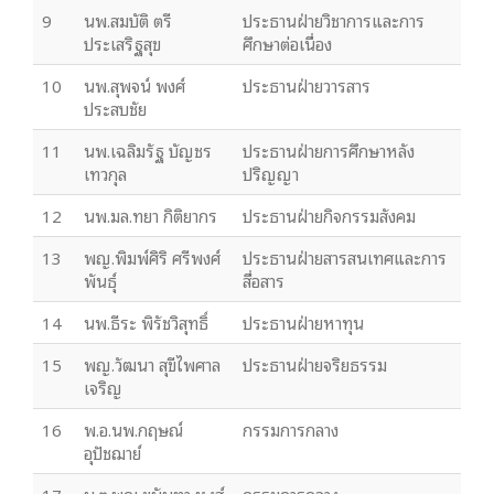
9
นพ.สมบัติ ตรี
ประธานฝ่ายวิชาการและการ
ประเสริฐสุข
ศึกษาต่อเนื่อง
10
นพ.สุพจน์ พงศ์
ประธานฝ่ายวารสาร
ประสบชัย
11
นพ.เฉลิมรัฐ บัญชร
ประธานฝ่ายการศึกษาหลัง
เทวกุล
ปริญญา
12
นพ.มล.ทยา กิติยากร
ประธานฝ่ายกิจกรรมสังคม
13
พญ.พิมพ์ศิริ ศรีพงศ์
ประธานฝ่ายสารสนเทศและการ
พันธุ์
สื่อสาร
14
นพ.ธีระ พิรัชวิสุทธิ์
ประธานฝ่ายหาทุน
15
พญ.วัฒนา สุขีไพศาล
ประธานฝ่ายจริยธรรม
เจริญ
16
พ.อ.นพ.กฤษณ์
กรรมการกลาง
อุปัชฌาย์