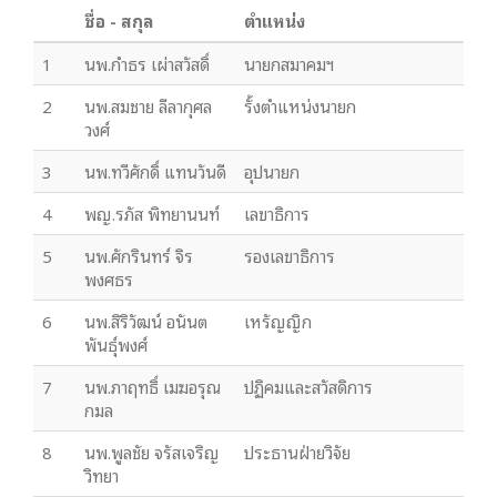
ชื่อ - สกุล
ตำแหน่ง
1
นพ.กำธร เผ่าสวัสดิ์
นายกสมาคมฯ
2
นพ.สมชาย ลีลากุศล
รั้งตำแหน่งนายก
วงศ์
3
นพ.ทวีศักดิ์ แทนวันดี
อุปนายก
4
พญ.รภัส พิทยานนท์
เลขาธิการ
5
นพ.ศักรินทร์ จิร
รองเลขาธิการ
พงศธร
6
นพ.สิริวัฒน์ อนันต
เหรัญญิก
พันธุ์พงศ์
7
นพ.ภาฤทธิ์ เมฆอรุณ
ปฏิคมและสวัสดิการ
กมล
8
นพ.พูลชัย จรัสเจริญ
ประธานฝ่ายวิจัย
วิทยา