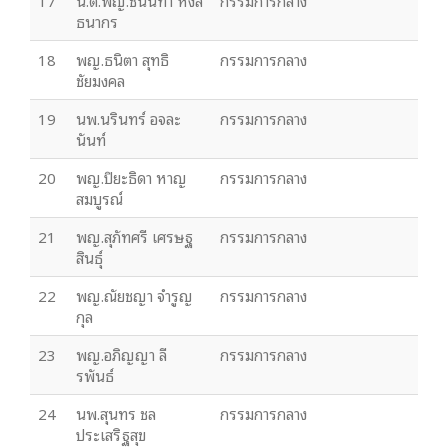
17
น.ต.พญ.ชนันทา หงส์
กรรมการกลาง
ธนากร
18
พญ.ธนิตา สุทธิ
กรรมการกลาง
ชัยมงคล
19
นพ.นรินทร์ อจละ
กรรมการกลาง
นันท์
20
พญ.ปิยะธิดา หาญ
กรรมการกลาง
สมบูรณ์
21
พญ.สุภัทศรี เศรษฐ
กรรมการกลาง
สินธุ์
22
พญ.ณัยชญา จำรูญ
กรรมการกลาง
กุล
23
พญ.อภิญญา ลี
กรรมการกลาง
รพันธ์
24
นพ.สุนทร ชล
กรรมการกลาง
ประเสริฐสุข