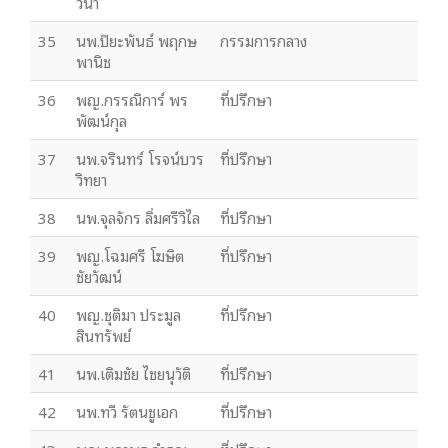
วนา
35
นพ.ปิยะพันธ์ พฤกษ
กรรมการกลาง
พานิช
36
พญ.กรรณิการ์ พร
ที่ปรึกษา
พัฒน์กุล
37
นพ.จรินทร์ โรจน์บวร
ที่ปรึกษา
วิทยา
38
นพ.จุลจักร ลิ่มศรีวิไล
ที่ปรึกษา
39
พญ.โฉมศรี โฆษิต
ที่ปรึกษา
ชัยวัฒน์
40
พญ.ชุติมา ประมูล
ที่ปรึกษา
สินทรัพย์
41
นพ.เติมชัย ไชยนุวัติ
ที่ปรึกษา
42
นพ.ทวี รัตนชูเอก
ที่ปรึกษา