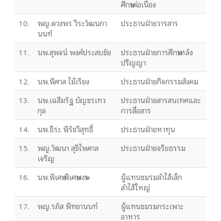
ศึกษาต่อเนื่อง
10.
พญ.ดวงพร วีระวัฒนกา
ประธานฝ่ายวารสาร
นนท์
11.
นพ.สุพจน์ พงศ์ประสบชัย
ประธานฝ่ายการศึกษาหลัง
ปริญญา
12.
นพ.พิศาล ไม้เรียง
ประธานฝ่ายกิจกรรมสังคม
13.
นพ.เฉลิมรัฐ บัญชรเทว
ประธานฝ่ายสารสนเทศและ
กุล
การสื่อสาร
14.
นพ.ธีระ พิรัชวิสุทธิ์
ประธานฝ่ายหาทุน
15.
พญ.วัฒนา สุขีไพศาล
ประธานฝ่ายจริยธรรม
เจริญ
16.
นพ.พิเศษ พิเศษพงษา
ผู้แทนชมรมลำไส้เล็ก
ลำไส้ใหญ่
17.
พญ.รภัส พิทยานนท์
ผู้แทนชมรมกระเพาะ
อาหาร