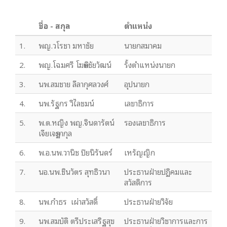
ชื่อ - สกุล
ตำแหน่ง
1.
พญ.วโรชา มหาชัย
นายกสมาคม
2.
พญ.โฉมศรี โฆษิตชัยวัฒน์
รั้งตำแหน่งนายก
3.
นพ.สมชาย ลีลากุศลวงศ์
อุปนายก
4.
นพ.รัฐกร วิไลชมน์
เลขาธิการ
5.
พ.ต.หญิง พญ.จินดารัตน์
รองเลขาธิการ
เจียเจษฏากุล
6.
พ.อ.นพ.วานิช ปิยนิรันดร์
เหรัญญิก
7.
นอ.นพ.ชินวัตร สุทธิวนา
ประธานฝ่ายปฏิคมและ
สวัสดิการ
8.
นพ.กำธร เผ่าสวัสดิ์
ประธานฝ่ายวิจัย
9.
นพ.สมบัติ ตรีประเสริฐสุข
ประธานฝ่ายวิชาการและการ