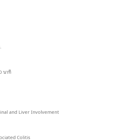
.
0 นาที
inal and Liver Involvement
ciated Colitis