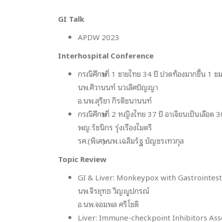
GI Talk
APDW 2023
Interhospital Conference
กรณีศึกษาที่ 1 ชายไทย 34 ปี ปวดท้องมากขึ้น 1 ชม
นพ.ศิวานนท์ นวเลิศปัญญา
อ.นพ.สุริยา กีรติชนานนท์
กรณีศึกษาที่ 2 หญิงไทย 37 ปี อาเจียนเป็นเลือด 3
พญ.รัชนิกร รุ่งเรืองไมตรี
รศ.(พิเศษ) นพ.เฉลิมรัฐ บัญชรเทวกุล
Topic Review
GI & Liver: Monkeypox with Gastrointest
นพ.จิรยุทธ วิญญูปกรณ์
อ.นพ.จอมพล ศรีโชติ
Liver: Immune-checkpoint Inhibitors Asso