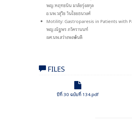
พญ.หฤทชนัน มาลัยรุ่งสกุล
อ.นพ.วสุวิช วันไชยธนวงศ์
Motility: Gastroparesis in Patients with 
พญ.ณัฐพร ภวัครานนท์
ผศ.นพ.สว่างพงษ์ จันดี
FILES
ปีที่ 30 ฉบับที่ 134.pdf