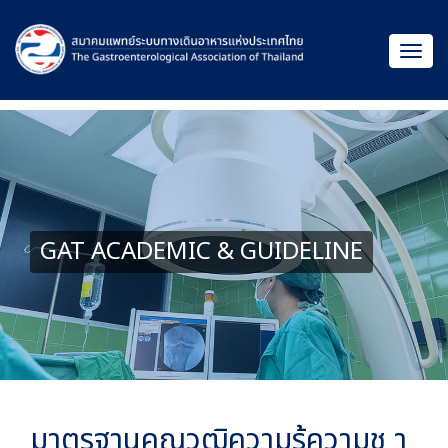
GAT ACADEMIC & GUIDELINE
มาตรฐานคุณวุฒิความรู้ความช า