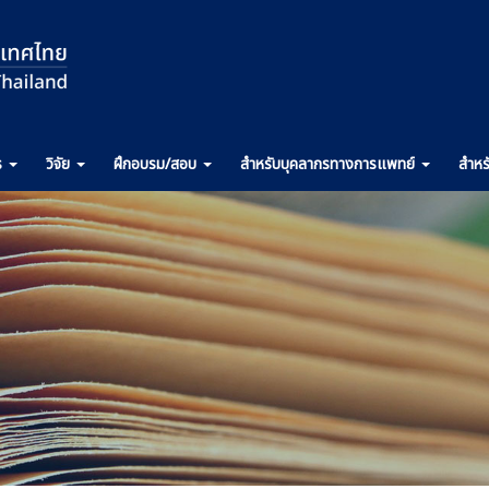
ร
วิจัย
ฝึกอบรม
/สอบ
สำหรับ
บุคลากรทางการ
แพทย์
สำหร