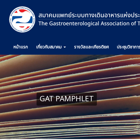
หน้าแรก
เกี่ยวกับ
สมาคม
รางวัล
และเกียรติยศ
ประชุม
วิชากา
GAT PAMPHLET