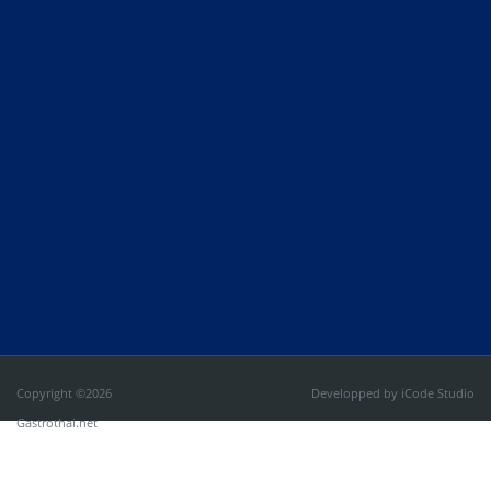
Copyright ©2026
Developped by
iCode Studio
Gastrothai.net