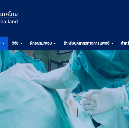
ร
วิจัย
ฝึกอบรม
/สอบ
สำหรับ
บุคลากรทางการ
แพทย์
สำหร